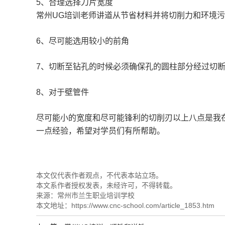
5
、
合理选择刀片宽度
常州
UG
培训老师讲道
从节省材料并将切削力和环境污
6
、
尽可能选用较小的前角
7、
切断至钻孔
的时候必须确保
孔的圆柱部分经过切
8、
对于壁管件
尽可能小的宽度和尽可能锋利的切削刃以上八点是我
一点经验，希望对
学员们
有所帮助
。
本文仅代表作者观点，不代表本站立场。
本文系作者授权发表，未经许可，不得转载。
来源：
常州市兰生职业培训学校
本文地址：
https://www.cnc-school.com/article_1853.htm