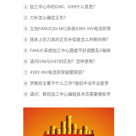
加工中心中的G98、G99什么意思？
1
刀补怎么确定正负？
2
立加FANUC{0i-MC}系统438X INV电流异常
3
报警原因？
铣床上的刀具的正负补偿是怎么判断的啊？
4
FANUC系统加工中心圆度不好调整及Z轴掉
5
刀，怎样解决？
请问G96与G97的区别？怎样使用？
6
438X INV电流异常报警原因？
7
学数控主要干什么工作?我初中没毕业能学
8
吗?
请问：数控加工中心编程技术员需要哪些学
9
习书籍？