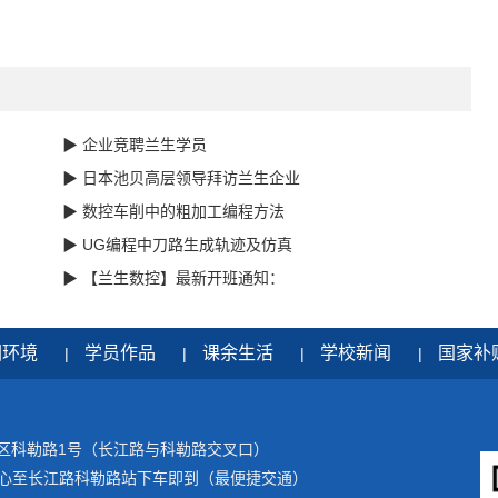
▶ 企业竞聘兰生学员
▶ 日本池贝高层领导拜访兰生企业
▶ 数控车削中的粗加工编程方法
▶ UG编程中刀路生成轨迹及仿真
▶ 【兰生数控】最新开班通知：
园环境
学员作品
课余生活
学校新闻
国家补
|
|
|
|
区科勒路1号（长江路与科勒路交叉口）
运中心至长江路科勒路站下车即到（最便捷交通）