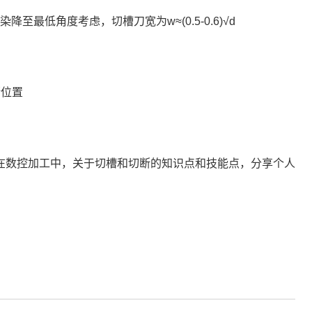
染降至最低角度考虑，切槽刀宽为
w≈(0.5-0.6)√d
断位置
在数控加工中，关于切槽和切断的知识点和技能点，分享个人