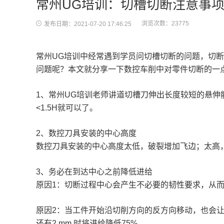
常州UG培训：切槽切断注意事
浏览次数：23775
发布日期：2021-07-20 17:46:25
常州
UG
培训中经常遇到学员问切槽切断的问题，切断
问题呢？本文就分享一下数控车削中对零件切断的一
1
、
常州
UG
培训老师讲道切槽刀伸出长度较短的悬伸
<1.5H就可以了。
2
、数控
刀具安装的中心高度
数控刀具安装的中心高度太低，破裂增加飞边；太高，破
3
、
务必在到达中心之前降低进给
原因
1
：切断
过程
中心会产生不必要的韧性要求，从
原因
2
：当工件开始沿切削方向的反方向移动，
也会
还有
2 mm
时将进给降低
75%
。