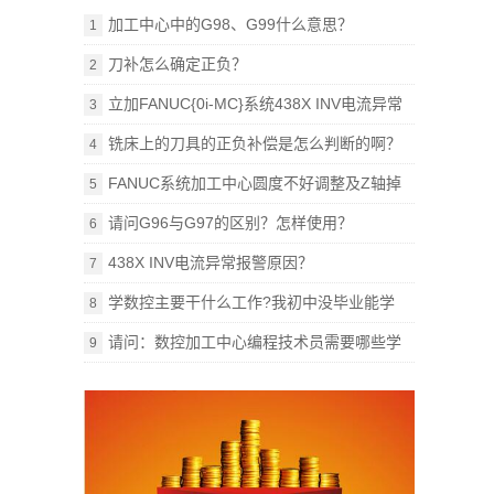
加工中心中的G98、G99什么意思？
1
刀补怎么确定正负？
2
立加FANUC{0i-MC}系统438X INV电流异常
3
报警原因？
铣床上的刀具的正负补偿是怎么判断的啊？
4
FANUC系统加工中心圆度不好调整及Z轴掉
5
刀，怎样解决？
请问G96与G97的区别？怎样使用？
6
438X INV电流异常报警原因？
7
学数控主要干什么工作?我初中没毕业能学
8
吗?
请问：数控加工中心编程技术员需要哪些学
9
习书籍？