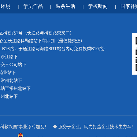
园环境
学员作品
课余生活
学校新闻
国家补
|
|
|
|
区科勒路1号（长江路与科勒路交叉口）
运中心至长江路科勒路站下车即到（最便捷交通）
13、B16路，于通江路河海路BRT站台内可免费换乘B10路）
金沙江路下
公交三公司站下
红药业站下
至常州北站下
心站至常州北站下
常州北站下
"科教兴国"事业添砖加瓦！ ◆ 服务于企业，助力打造企业技术生力军