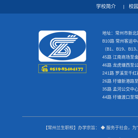
学校简介
校
|
地址：常州市新北
B10路 常州客
（B1、B19、B
45路 江南商场至
46路 龙虎塘西至
241路 罗溪至千
26路 圩塘新港路
35路 孟河公交中
44路 圩塘渡口至
【常州兰生职校】办学宗旨： ◆ 服务于社会，为